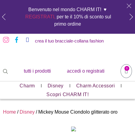
Benvenuto nel mondo CHARM IT! ♥️
REGISTRATI,
per te il 10% di sconto sul
primo ordine
crea il tuo bracciale-collana fashion
0
tutti i prodotti
accedi o registrati
Charm
Disney
Charm Accessori
Scopri CHARM IT!
Home
/
Disney
/ Mickey Mouse Ciondolo glitterato oro