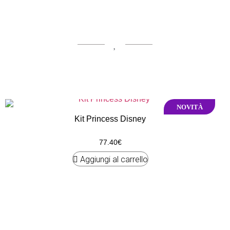
NOVITÀ
NOVITÀ
Kit Princess Disney
77.40
€
Aggiungi al carrello