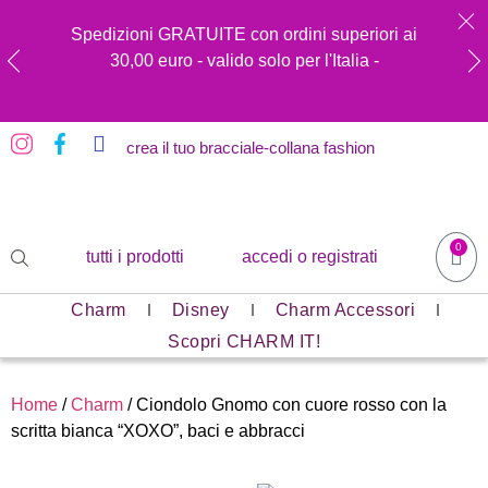
Spedizioni GRATUITE con ordini superiori ai
30,00 euro - valido solo per l'Italia -
crea il tuo bracciale-collana fashion
0
tutti i prodotti
accedi o registrati
Charm
Disney
Charm Accessori
Scopri CHARM IT!
Home
/
Charm
/ Ciondolo Gnomo con cuore rosso con la
scritta bianca “XOXO”, baci e abbracci