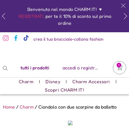
Benvenuto nel mondo CHARM IT! ♥️
REGISTRATI,
per te il 10% di sconto sul primo
ordine
crea il tuo bracciale-collana fashion
0
tutti i prodotti
accedi o registrati
Charm
Disney
Charm Accessori
Scopri CHARM IT!
Home
/
Charm
/ Ciondolo con due scarpine da balletto