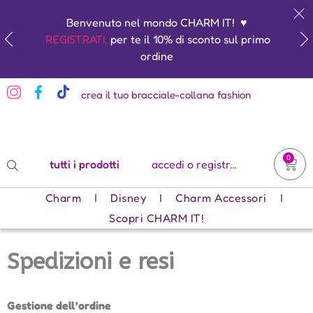
Benvenuto nel mondo CHARM IT! ♥️
REGISTRATI,
per te il 10% di sconto sul primo
ordine
crea il tuo bracciale-collana fashion
0
tutti i prodotti
accedi o registrati
Charm
Disney
Charm Accessori
Scopri CHARM IT!
Spedizioni e resi
Gestione dell’ordine