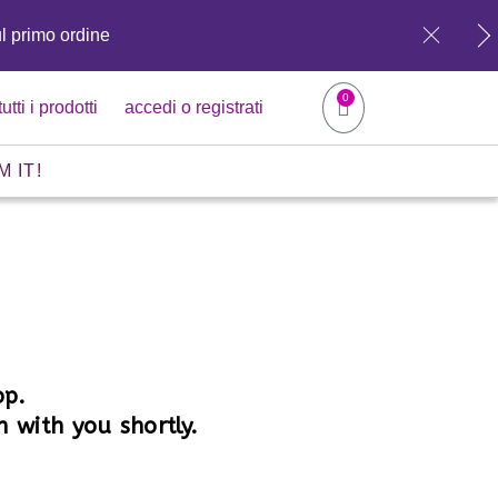
ul primo ordine
0
tutti i prodotti
accedi o registrati
M IT!
op.
 with you shortly.