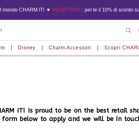
el mondo CHARM IT! ♥️
REGISTRATI,
per te il 10% di sconto s
n
rm
Disney
Charm Accessori
Scopri CHAR
ARM IT! Is proud to be on the best retail sh
he form below to apply and we will be in touch