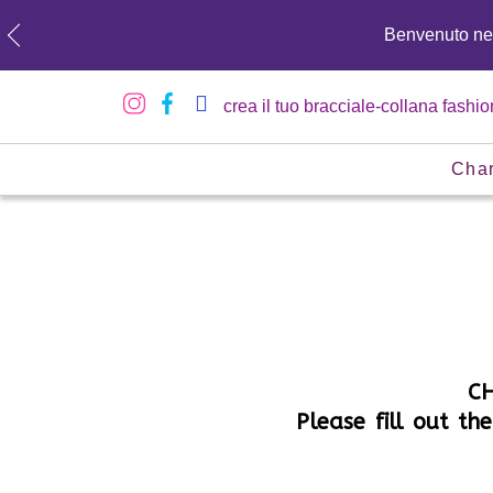
Benvenuto n
crea il tuo bracciale-collana fashio
Cha
CH
Please fill out t