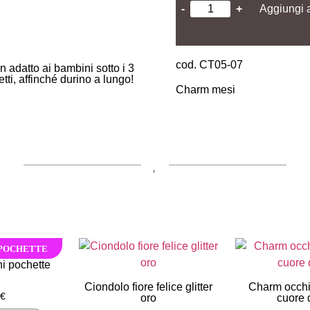
-
+
Aggiungi a
cod. CT05-07
adatto ai bambini sotto i 3
etti, affinché durino a lungo!
Charm mesi
 POCHETTE
ni pochette
Ciondolo fiore felice glitter
Charm occhia
€
oro
cuore 