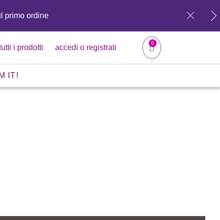
ul primo ordine
0
tutti i prodotti
accedi o registrati
M IT!