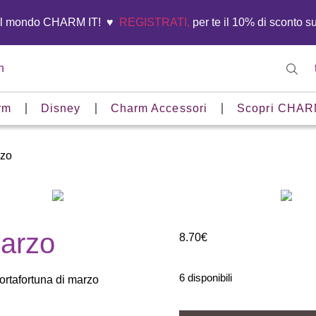
el mondo CHARM IT! ♥️
REGISTRATI,
per te il 10% di sconto s
n
rm
Disney
Charm Accessori
Scopri CHAR
rzo
marzo
8.70
€
6 disponibili
ortafortuna di marzo