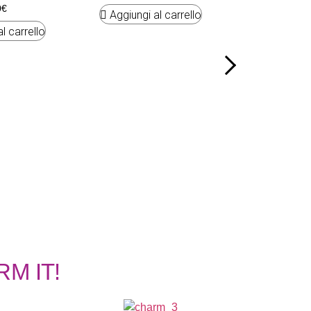
0
€
8.7
Aggiungi al carrello
l carrello
Aggiungi 
ARM IT!