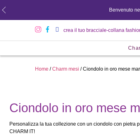
Benvenuto n
crea il tuo bracciale-collana fashio
Cha
Home
/
Charm mesi
/ Ciondolo in oro mese ma
Ciondolo in oro mese 
Personalizza la tua collezione con un ciondolo con pietra p
CHARM IT!