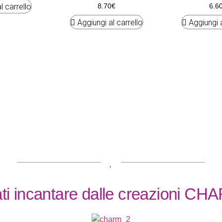
l carrello
8.70
€
6.6
Aggiungi al carrello
Aggiungi a
ti incantare dalle creazioni CH