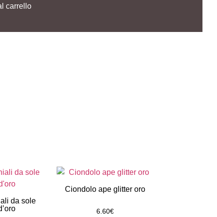
l carrello
Ciondolo ape glitter oro
li da sole
Ciondolo in o
d’oro
6.60
€