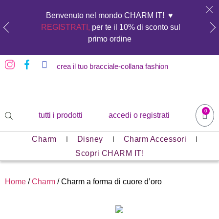
Benvenuto nel mondo CHARM IT! ♥️
REGISTRATI,
per te il 10% di sconto sul
primo ordine
crea il tuo bracciale-collana fashion
0
tutti i prodotti
accedi o registrati
Charm
Disney
Charm Accessori
Scopri CHARM IT!
Home
/
Charm
/ Charm a forma di cuore d’oro