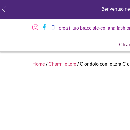
Benvenuto n
crea il tuo bracciale-collana fashio
Cha
Home
/
Charm lettere
/ Ciondolo con lettera C gl