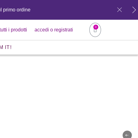
ul primo ordine
0
tutti i prodotti
accedi o registrati
M IT!