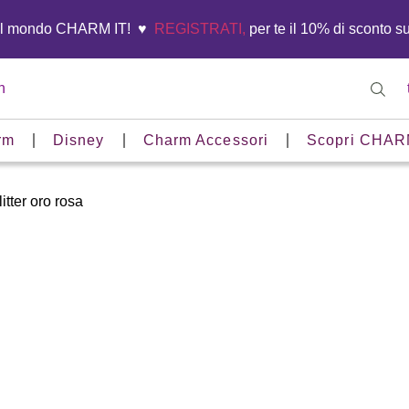
el mondo CHARM IT! ♥️
REGISTRATI,
per te il 10% di sconto s
n
rm
Disney
Charm Accessori
Scopri CHAR
itter oro rosa