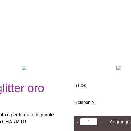
litter oro
6.60
€
6 disponibili
olo o per formare le parole
-
+
Aggiungi a
 tuo CHARM IT!