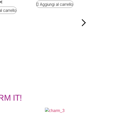
0
€
Aggiungi al carrello
l carrello
Charm pattini a
8.7
Aggiungi 
ARM IT!