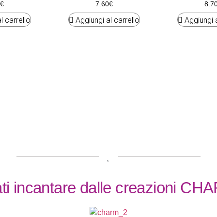
€
7.60
€
8.7
l carrello
Aggiungi al carrello
Aggiungi a
ti incantare dalle creazioni CH