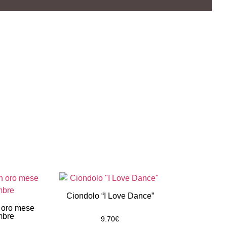
Ciondolo “I Love Dance”
 oro mese
mbre
9.70
€