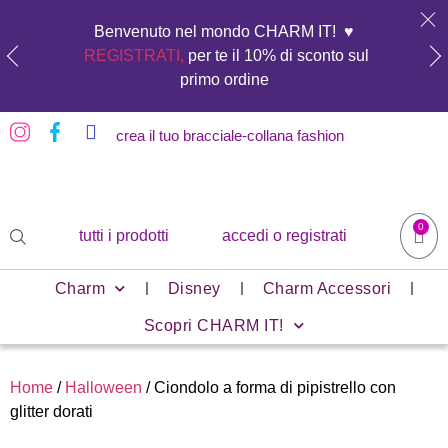
Benvenuto nel mondo CHARM IT! ♥️
REGISTRATI,
per te il 10% di sconto sul
primo ordine
crea il tuo bracciale-collana fashion
0
tutti i prodotti
accedi o registrati
Charm
Disney
Charm Accessori
Scopri CHARM IT!
Home
/
Halloween
/ Ciondolo a forma di pipistrello con
glitter dorati