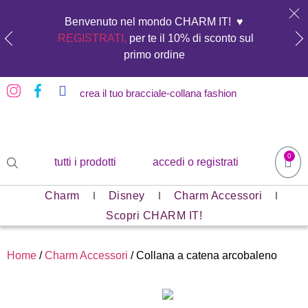
Benvenuto nel mondo CHARM IT! ♥️
REGISTRATI,
per te il 10% di sconto sul
primo ordine
crea il tuo bracciale-collana fashion
0
tutti i prodotti
accedi o registrati
Charm
Disney
Charm Accessori
Scopri CHARM IT!
Home
/
Charm Accessori
/ Collana a catena arcobaleno